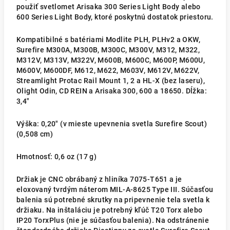
použiť svetlomet Arisaka 300 Series Light Body alebo
600 Series Light Body, ktoré poskytnú dostatok priestoru.
Kompatibilné s batériami Modlite PLH, PLHv2 a OKW,
Surefire M300A, M300B, M300C, M300V, M312, M322,
M312V, M313V, M322V, M600B, M600C, M600P, M600U,
M600V, M600DF, M612, M622, M603V, M612V, M622V,
Streamlight Protac Rail Mount 1, 2 a HL-X (bez laseru),
Olight Odin, CD REIN a Arisaka 300, 600 a 18650. Dĺžka:
3,4"
Výška: 0,20" (v mieste upevnenia svetla Surefire Scout)
(
0,508 cm)
Hmotnosť: 0,6 oz (17 g)
Držiak je CNC obrábaný z hliníka 7075-T651 a je
eloxovaný tvrdým náterom MIL-A-8625 Type III. Súčasťou
balenia sú potrebné skrutky na pripevnenie tela svetla k
držiaku. Na inštaláciu je potrebný kľúč T20 Torx alebo
IP20 TorxPlus (nie je súčasťou balenia). Na odstránenie