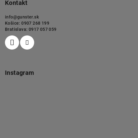
Kontakt
info
@
gunster.sk
Košice: 0907 268 199
Bratislava: 0917 057 059
Instagram