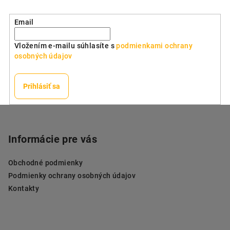
Email
Vložením e-mailu súhlasíte s
podmienkami ochrany
osobných údajov
Prihlásiť sa
Z
á
p
Informácie pre vás
ä
Obchodné podmienky
t
Podmienky ochrany osobných údajov
i
Kontakty
e