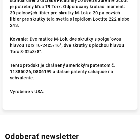
štandardného držiaka Picatinny zo svetla Surefire Scout
je potrebný kľúč T9 Torx. Odporúčaný krútiaci moment:
30 palcových libier pre skrutky M-Lok a 20 palcových
libier pre skrutky tela svetla s lepidlom Loctite 222 alebo
243.
Kovanie: Dve matice M-Lok, dve skrutky s polguľovou
hlavou Torx 10-24x5/16", dve skrutky s plochou hlavou
Torx 8-32x3/8".
Tento produkt je chránený americkým patentom č.
11385026, D806199 a ďalšie patenty čakajúce na
schválenie.
Vyrobené v USA.
Odoberať newsletter