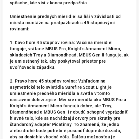
spôsobe, kde visí z konca predpažbia.
Umiestnenie predných mieridiel sa líši v závislosti od
miesta montáže na predpažbiach s 45-stupňovými
rovinami:
1. Ľavo hore 45 stupňov rovina: Väčšina mieridiel
funguje, vrátane MBUS Pro, Knight's Armament Micro,
skladacích Troy a Diamondhead. MBUS Gen II funguje, ak
je umiestnený tak, aby poskytoval priestor pre
uvoľňovaciu západku.
2. Pravo hore 45 stupňov rovina: Vzhľadom na
asymetrické telo svietidla Surefire Scout Light je
umiestnenie predného mieridla a svetla v tomto
nastavení dôležitejšie. Menšie mieridlá ako MBUS Pro a
Knight's Armament Micro fungujú dobre, ale Troy,
Diamondhead a MBUS Gen II nebudú schopné vyprázdniť
hlavné telo, kde sa nachádzajú otvory pre skrutky pre
štandardný adaptér Picatinny. To znamená, že jedno
alebo druhé bude potrebné posunúť dopredu/dozadu,
aby sa dosiahla vhodná vôľa. Ďalšou možnosťou je