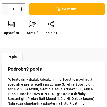
−
+
Do košíka
Opýtať sa
Strážiť
Zdieľať
Popis
Podrobný popis
Patentovaný držiak Arisaka Inline Scout je navrhnutý
špeciálne pre svietidlá na zbrane Surefire Scout Light
série M600 a M300, svietidlá série Arisaka 300, 600 a
18650, Modlite OKW a PLH, Olight Odin a držiaky
Streamlight Protac Rail Mount 1, 2 a HL-X (bez laseru).
Nahrádza štandardný adaptér na lištu Picatinny