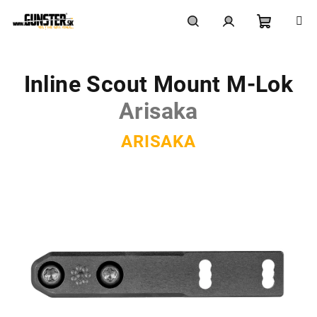
Prejsť
na
obsah
Nákupn
Hľadať
Prihlásenie
Inline Scout Mount M-Lok
košík
Arisaka
ARISAKA