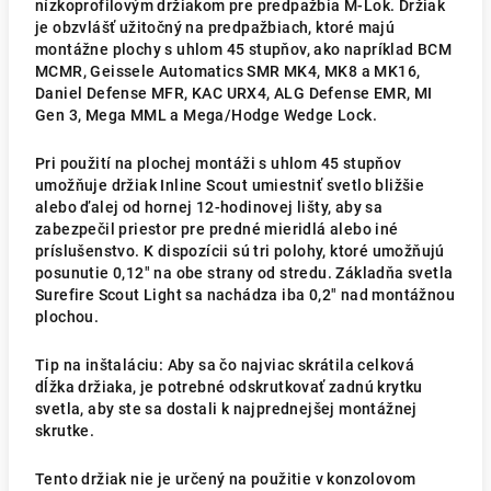
nízkoprofilovým držiakom pre predpažbia M-Lok. Držiak
je obzvlášť užitočný na predpažbiach, ktoré majú
montážne plochy s uhlom 45 stupňov, ako napríklad BCM
MCMR, Geissele Automatics SMR MK4, MK8 a MK16,
Daniel Defense MFR, KAC URX4, ALG Defense EMR, MI
Gen 3, Mega MML a Mega/Hodge Wedge Lock.
Pri použití na plochej montáži s uhlom 45 stupňov
umožňuje držiak Inline Scout umiestniť svetlo bližšie
alebo ďalej od hornej 12-hodinovej lišty, aby sa
zabezpečil priestor pre predné mieridlá alebo iné
príslušenstvo. K dispozícii sú tri polohy, ktoré umožňujú
posunutie 0,12" na obe strany od stredu. Základňa svetla
Surefire Scout Light sa nachádza iba 0,2" nad montážnou
plochou.
Tip na inštaláciu: Aby sa čo najviac skrátila celková
dĺžka držiaka, je potrebné odskrutkovať zadnú krytku
svetla, aby ste sa dostali k najprednejšej montážnej
skrutke.
Tento držiak nie je určený na použitie v konzolovom