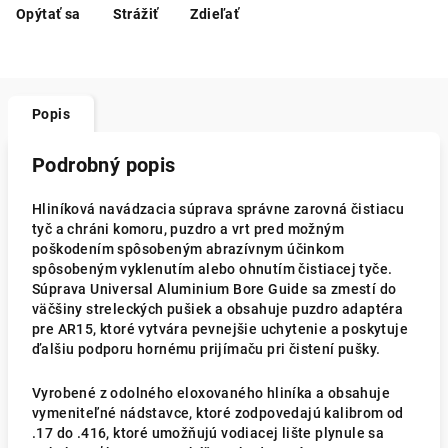
Opýtať sa
Strážiť
Zdieľať
Popis
Podrobný popis
Hliníková navádzacia súprava správne zarovná čistiacu
tyč a chráni komoru, puzdro a vrt pred možným
poškodením spôsobeným abrazívnym účinkom
spôsobeným vyklenutím alebo ohnutím čistiacej tyče.
Súprava Universal Aluminium Bore Guide sa zmestí do
väčšiny streleckých pušiek a obsahuje puzdro adaptéra
pre AR15, ktoré vytvára pevnejšie uchytenie a poskytuje
ďalšiu podporu hornému prijímaču pri čistení pušky.
Vyrobené z odolného eloxovaného hliníka a obsahuje
vymeniteľné nádstavce, ktoré zodpovedajú kalibrom od
.17 do .416, ktoré umožňujú vodiacej lište plynule sa