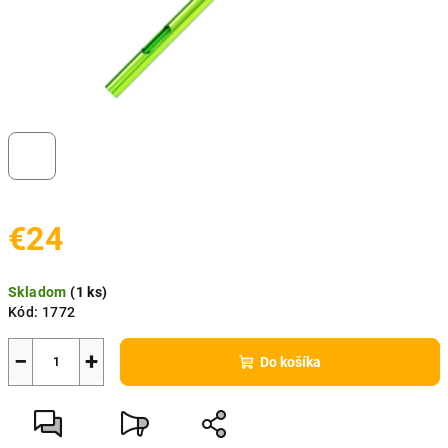
€24
Jednotková
Skladom
(
1 ks
)
cena:
Kód:
1772
−
+
Do košíka