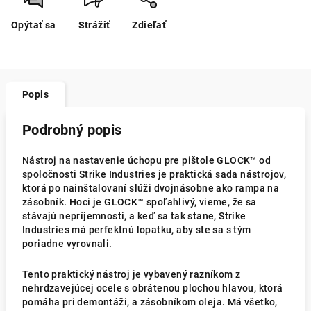
Opýtať sa
Strážiť
Zdieľať
Popis
Podrobný popis
Nástroj na nastavenie úchopu pre pištole GLOCK™ od
spoločnosti Strike Industries je praktická sada nástrojov,
ktorá po nainštalovaní slúži dvojnásobne ako rampa na
zásobník. Hoci je GLOCK™ spoľahlivý, vieme, že sa
stávajú nepríjemnosti, a keď sa tak stane, Strike
Industries má perfektnú lopatku, aby ste sa s tým
poriadne vyrovnali.
Tento praktický nástroj je vybavený razníkom z
nehrdzavejúcej ocele s obrátenou plochou hlavou, ktorá
pomáha pri demontáži, a zásobníkom oleja. Má všetko,