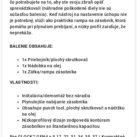
čo potrebujete na to, aby ste svoju zbraň opäť
sprevádzkovali (náhradné poškodené diely nie sú
súčasťou balenia). Keď nástroj na nastavenie úchopu nie
je potrebný, slúži ako praktická rampa na zásobník, ktorá
pomáha pri plynulom prebíjaní, a nízky profil zaisťuje, že
neprekáža.
BALENIE OBSAHUJE:
1x Priebojník/plochý skrutkovač
1x Nádobka na olej
1x Zátka/rampa zásobníka
VLASTNOSTI:
Inštalácia/demontáž bez náradia
Plynulejšie nabíjanie zásobníka
Obsahuje punch tool, plochý skrutkovač a nádržku
na olej
Nízkoprofilový dizajn zodpovedá kontúram
zásobníkov so štandardnou kapacitou
Pre GLOCK™ GEN4 a 5 17, 22, 31, 34, 35, 37 / Kompaktné