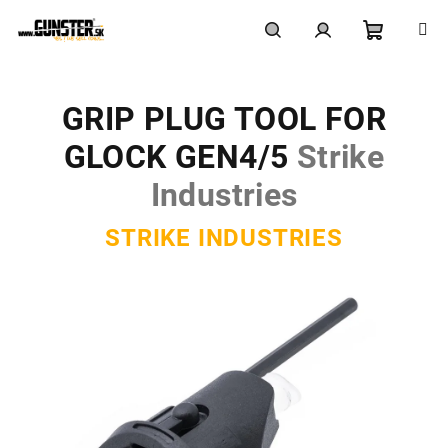
Prejsť
na
obsah
Nákupn
Hľadať
Prihlásenie
GRIP PLUG TOOL FOR
košík
GLOCK GEN4/5
Strike
Industries
STRIKE INDUSTRIES