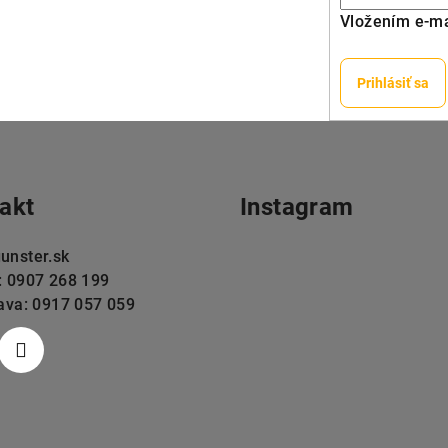
Vložením e-ma
Prihlásiť sa
akt
Instagram
unster.sk
: 0907 268 199
lava: 0917 057 059