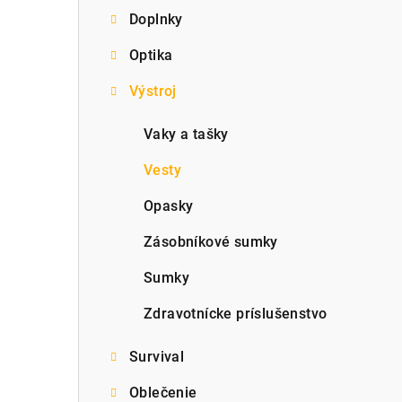
Doplnky
p
Optika
a
Výstroj
n
e
Vaky a tašky
l
Vesty
Opasky
Zásobníkové sumky
Sumky
Zdravotnícke príslušenstvo
Survival
Oblečenie