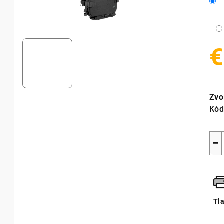
€
Jed
cen
Zvo
Kód
−
Tl