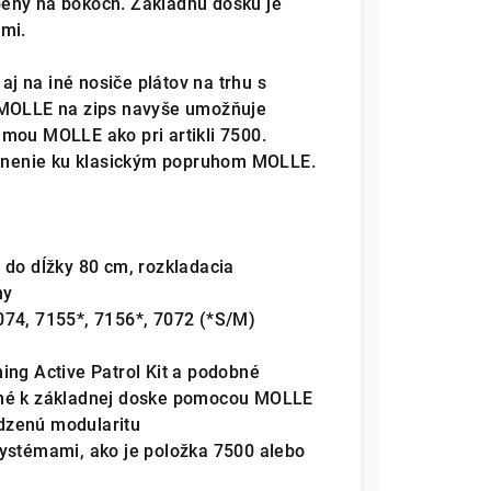
eny na bokoch. Základnú dosku je
smi.
 na iné nosiče plátov na trhu s
k MOLLE na zips navyše umožňuje
mou MOLLE ako pri artikli 7500.
pevnenie ku klasickým popruhom MOLLE.
 do dĺžky 80 cm, rozkladacia
ny
074, 7155*, 7156*, 7072 (*S/M)
ing Active Patrol Kit a podobné
ené k základnej doske pomocou MOLLE
dzenú modularitu
systémami, ako je položka 7500 alebo