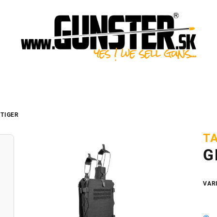
TIGER
T
G
VAR