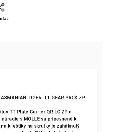
eľať
TASMANIAN TIGER: TT GEAR PACK ZP
átov TT Plate Carrier QR LC ZP a
a náradie s MOLLE sú pripevnené k
na klieštiky na skrutky je zaháknutý