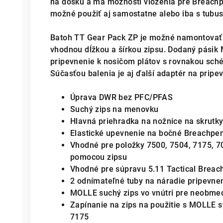
na dosku a má možnosti vloženia pre Breachp
možné použiť aj samostatne alebo iba s tubu
Batoh TT Gear Pack ZP je možné namontovať aj
vhodnou dĺžkou a šírkou zipsu. Dodaný pási
pripevnenie k nosičom plátov s rovnakou sché
Súčasťou balenia je aj ďalší adaptér na pri
Úprava DWR bez PFC/PFAS
Suchý zips na menovku
Hlavná priehradka na nožnice na skrutky
Elastické upevnenie na bočné Breachpe
Vhodné pre položky 7500, 7504, 7175, 7
pomocou zipsu
Vhodné pre súpravu 5.11 Tactical Breach
2 odnímateľné tuby na náradie pripevn
MOLLE suchý zips vo vnútri pre neobme
Zapínanie na zips na použitie s MOLLE 
7175