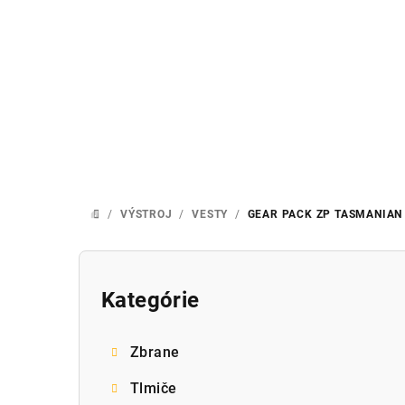
Prejsť
na
obsah
/
VÝSTROJ
/
VESTY
/
GEAR PACK ZP
TASMANIAN 
DOMOV
B
o
Kategórie
Preskočiť
kategórie
č
Zbrane
n
Tlmiče
ý