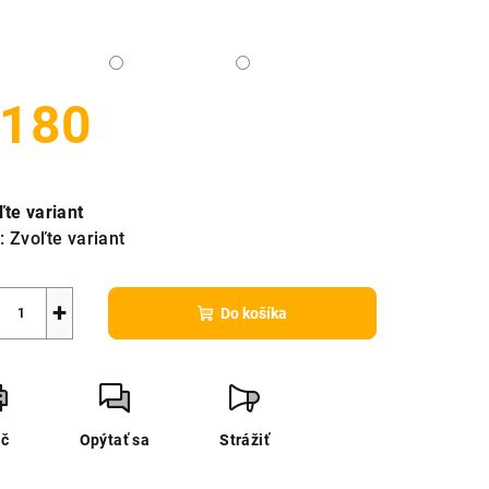
180
notková
a:
ľte variant
:
Zvoľte variant
+
Do košíka
ač
Opýtať sa
Strážiť