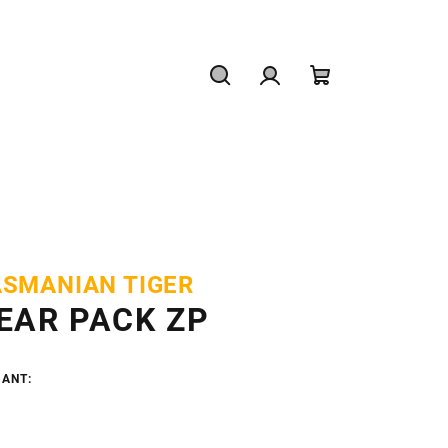
Hľadať
Prihlásenie
Nákupný
košík
ASMANIAN TIGER
EAR PACK ZP
IANT: