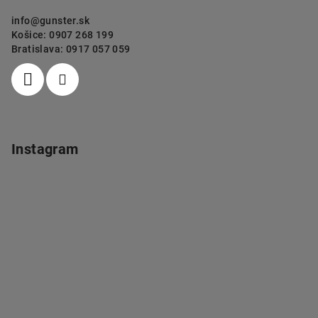
info
@
gunster.sk
Košice: 0907 268 199
Bratislava: 0917 057 059
Instagram