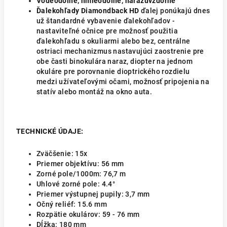
Vodeodolné, hmleodolné, nárazuvzdorné
Ďalekohľady Diamondback HD
ďalej ponúkajú dnes
už štandardné vybavenie ďalekohľadov -
nastaviteľné očnice pre možnosť použitia
ďalekohľadu s okuliarmi alebo bez, centrálne
ostriaci mechanizmus nastavujúci zaostrenie pre
obe časti binokulára naraz, diopter na jednom
okuláre pre porovnanie dioptrického rozdielu
medzi užívateľovými očami, možnosť pripojenia na
statív alebo montáž na okno auta.
TECHNICKÉ ÚDAJE:
Zväčšenie:
15x
Priemer objektívu:
56 mm
Zorné pole/1000m:
76,7 m
Uhlové zorné pole: 4.4
°
Priemer výstupnej pupily: 3,7 mm
Očný reliéf:
15.6 mm
Rozpätie okulárov: 59 - 76 mm
Dĺžka:
180 mm