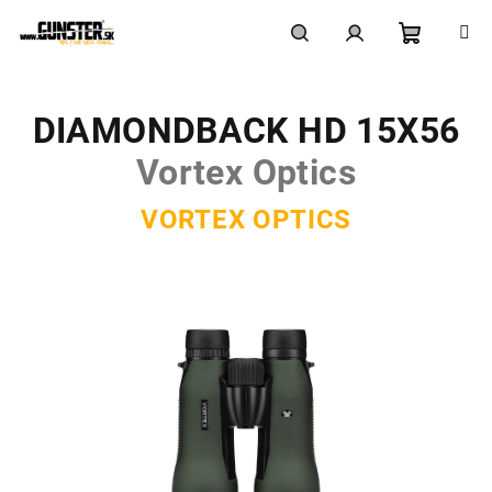
Prejsť
na
obsah
Nákupn
Hľadať
Prihlásenie
DIAMONDBACK HD 15X56
košík
Vortex Optics
VORTEX OPTICS