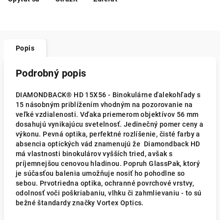
Popis
Podrobný popis
DIAMONDBACK® HD 15X56 - Binokulárne ďalekohľady s
15 násobným priblížením vhodným na pozorovanie na
veľké vzdialenosti. Vďaka priemerom objektívov 56 mm
dosahujú vynikajúcu svetelnosť. Jedinečný pomer ceny a
výkonu. Pevná optika, perfektné rozlíšenie, čisté farby a
absencia optických vád znamenujú že Diamondback HD
má vlastnosti binokulárov vyšších tried, avšak s
príjemnejšou cenovou hladinou. Popruh GlassPak, ktorý
je súčasťou balenia umožňuje nosiť ho pohodlne so
sebou. Prvotriedna optika, ochranné povrchové vrstvy,
odolnosť voči poškriabaniu, vlhku či zahmlievaniu - to sú
bežné štandardy značky Vortex Optics.