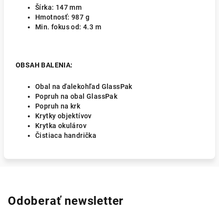
Šírka:
147
mm
Hmotnosť:
987 g
Min. fokus od:
4.3 m
OBSAH BALENIA:
Obal na ďalekohľad GlassPak
Popruh na obal GlassPak
Popruh na krk
Krytky objektívov
Krytka okulárov
Čistiaca handrička
Odoberať newsletter