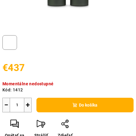
€437
Jednotková
Momentálne nedostupné
cena:
Kód:
1412
−
+
Do košíka
Opýtať sa
Strážiť
Zdieľať