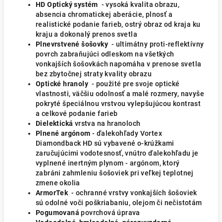
HD Optický systém
- vysoká kvalita obrazu,
absencia chromatickej aberácie, plnosť a
realistické podanie farieb, ostrý obraz od kraja ku
kraju a dokonalý prenos svetla
Plnevrstvené šošovky
- ultimátny proti-reflektívny
povrch zabraňujúci odleskom na všetkých
vonkajších šošovkách napomáha v prenose svetla
bez zbytočnej straty kvality obrazu
Optické hranoly
- použité pre svoje optické
vlastnosti, väčšiu odolnosť a malé rozmery, navyše
pokryté špeciálnou vrstvou vylepšujúcou kontrast
a celkové podanie farieb
Dielektická
vrstva na hranoloch
Plnené argónom
- ďalekohľady Vortex
Diamondback HD sú vybavené o-krúžkami
zaručujúcimi vodotesnosť, vnútro ďalekohľadu je
vyplnené inertným plynom - argónom, ktorý
zabráni zahmleniu šošoviek pri veľkej teplotnej
zmene okolia
ArmorTek
- ochranné vrstvy vonkajších šošoviek
sú odolné voči poškriabaniu, olejom či nečistotám
Pogumovaná
povrchová úprava