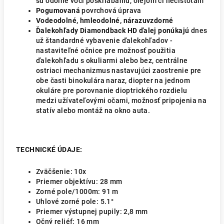
sú odolné voči poškriabaniu, olejom či nečistotám
Pogumovaná
povrchová úprava
Vodeodolné, hmleodolné, nárazuvzdorné
Ďalekohľady Diamondback HD ďalej ponúkajú
dnes
už štandardné vybavenie ďalekohľadov -
nastaviteľné očnice pre možnosť použitia
ďalekohľadu s okuliarmi alebo bez, centrálne
ostriaci mechanizmus nastavujúci zaostrenie pre
obe časti binokulára naraz, diopter na jednom
okuláre pre porovnanie dioptrického rozdielu
medzi užívateľovými očami, možnosť pripojenia na
statív alebo montáž na okno auta.
TECHNICKÉ ÚDAJE:
Zväčšenie:
10x
Priemer objektívu:
28 mm
Zorné pole/1000m:
91 m
Uhlové zorné pole: 5.1
°
Priemer výstupnej pupily: 2,8 mm
Očný reliéf:
16 mm