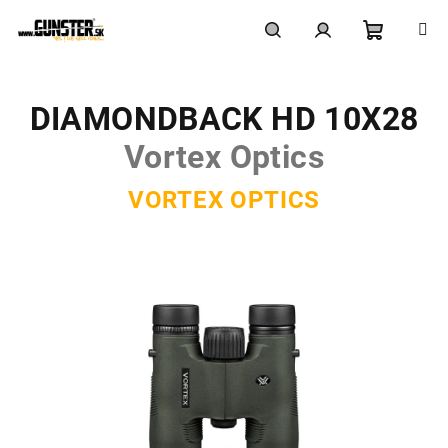
Prejsť
na
obsah
Nákupn
Hľadať
Prihlásenie
DIAMONDBACK HD 10X28
košík
Vortex Optics
VORTEX OPTICS