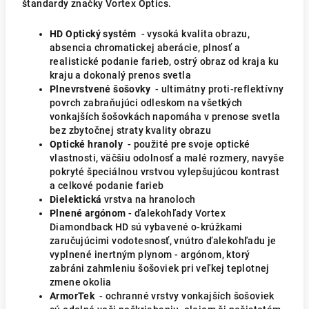
štandardy značky Vortex Optics.
HD Optický systém
- vysoká kvalita obrazu,
absencia chromatickej aberácie, plnosť a
realistické podanie farieb, ostrý obraz od kraja ku
kraju a dokonalý prenos svetla
Plnevrstvené šošovky
- ultimátny proti-reflektívny
povrch zabraňujúci odleskom na všetkých
vonkajších šošovkách napomáha v prenose svetla
bez zbytočnej straty kvality obrazu
Optické hranoly
- použité pre svoje optické
vlastnosti, väčšiu odolnosť a malé rozmery, navyše
pokryté špeciálnou vrstvou vylepšujúcou kontrast
a celkové podanie farieb
Dielektická
vrstva na hranoloch
Plnené argónom
- ďalekohľady Vortex
Diamondback HD sú vybavené o-krúžkami
zaručujúcimi vodotesnosť, vnútro ďalekohľadu je
vyplnené inertným plynom - argónom, ktorý
zabráni zahmleniu šošoviek pri veľkej teplotnej
zmene okolia
ArmorTek
- ochranné vrstvy vonkajších šošoviek