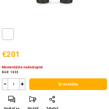
€201
Jednotková
Momentálne nedostupné
cena:
Kód:
1433
−
+
Do košíka
Opýtať sa
Strážiť
Zdieľať