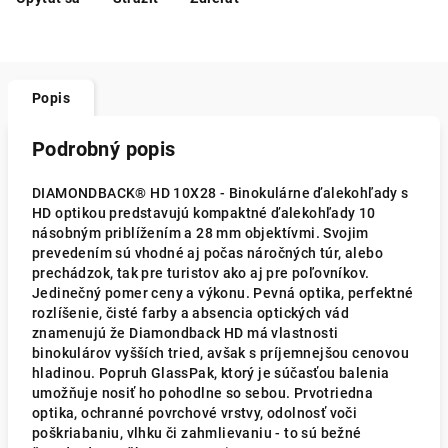
Popis
Podrobný popis
DIAMONDBACK® HD 10X28 - Binokulárne ďalekohľady s
HD optikou predstavujú kompaktné ďalekohľady 10
násobným priblížením a 28 mm objektívmi. Svojim
prevedením sú vhodné aj počas náročných túr, alebo
prechádzok, tak pre turistov ako aj pre poľovníkov.
Jedinečný pomer ceny a výkonu. Pevná optika, perfektné
rozlíšenie, čisté farby a absencia optických vád
znamenujú že Diamondback HD má vlastnosti
binokulárov vyšších tried, avšak s príjemnejšou cenovou
hladinou. Popruh GlassPak, ktorý je súčasťou balenia
umožňuje nosiť ho pohodlne so sebou. Prvotriedna
optika, ochranné povrchové vrstvy, odolnosť voči
poškriabaniu, vlhku či zahmlievaniu - to sú bežné