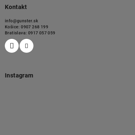
Kontakt
info
@
gunster.sk
Košice: 0907 268 199
Bratislava: 0917 057 059
Instagram