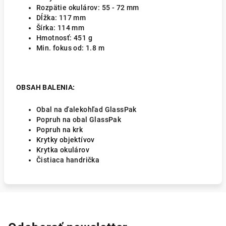
Rozpätie okulárov: 55 - 72 mm
Dĺžka:
117 mm
Šírka:
114
mm
Hmotnosť:
451 g
Min. fokus od:
1.8 m
OBSAH BALENIA:
Obal na ďalekohľad GlassPak
Popruh na obal GlassPak
Popruh na krk
Krytky objektívov
Krytka okulárov
Čistiaca handrička