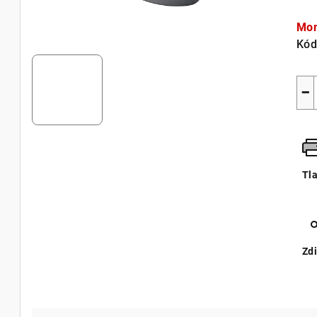
Jed
cen
Mom
Kód
−
Tl
Zdi