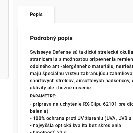
Popis
Podrobný popis
Swisseye Defense sú taktické strelecké okuli
stranicami a s možnosťou pripevnenia remienk
odolného anti-alergénneho materiálu, netrie
majú špeciálnu vrstvu zabraňujúcu zahmlieva
športových strelcov, airsoftových nadšencov,
aktivity ale i bežné nosenie.
PARAMETRE:
- príprava na uchytenie RX-Clipu 62101 pre di
balenia)
- 100% ochrana proti UV žiareniu (UVA, UVB 
- najvyššia optická kvalita bez skreslenia
- hmotnosť: 32 g