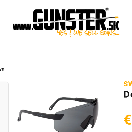
YE
S
D
€