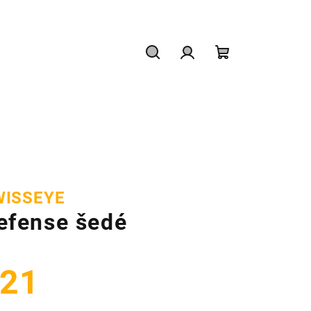
Hľadať
Prihlásenie
Nákupný
košík
WISSEYE
efense šedé
21