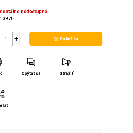
notková
a:
entálne nedostupné
:
3970
+
Do košíka
ač
Opýtať sa
Strážiť
eľať