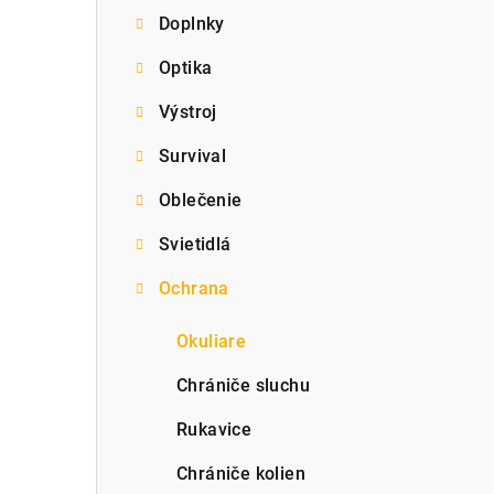
Doplnky
p
Optika
a
Výstroj
n
e
Survival
l
Oblečenie
Svietidlá
Ochrana
Okuliare
Chrániče sluchu
Rukavice
Chrániče kolien