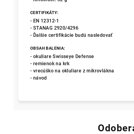
CERTIFIKÁTY:
- EN 12312-1
- STANAG 2920/4296
- Ďalšie certifikácie budú nasledovať
OBSAH BALENIA:
- okuliare Swisseye Defense
- remienok na krk
- vrecúško na okluliare z mikrovlákna
- návod
Odobera