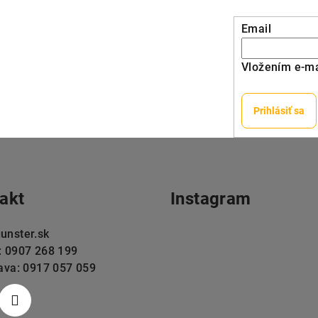
Email
Vložením e-ma
Prihlásiť sa
akt
Instagram
unster.sk
: 0907 268 199
lava: 0917 057 059