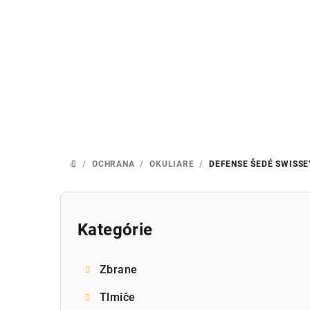
Prejsť
na
obsah
/
OCHRANA
/
OKULIARE
/
DEFENSE ŠEDÉ
SWISSE
DOMOV
B
o
Kategórie
Preskočiť
kategórie
č
Zbrane
n
Tlmiče
ý