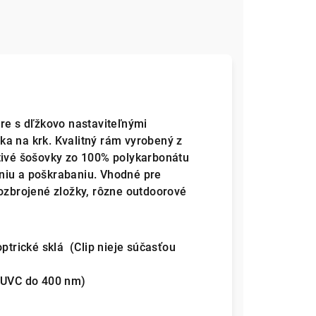
are s dľžkovo nastaviteľnými
a na krk. Kvalitný rám vyrobený z
štivé šošovky zo 100% polykarbonátu
niu a poškrabaniu. Vhodné pre
 ozbrojené zložky, rôzne outdoorové
optrické sklá (Clip nieje súčasťou
a UVC do 400 nm)