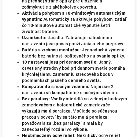
na prednej strane optiky pre uloženie a
zošmyknutie z akéhokoľvek povrchu.
Aktivácia pohybom s 10-minútovým automatickým
vypnutím:
Automaticky sa aktivuje pohybom, zatiaľ
čo 10-minútové automatické vypnutie šetrí
životnosť batérie.
Uzamknutie tlačidla:
Zabraňuje náhodnému
nastaveniu jasu počas používania alebo prepravy.
Batéria s vrchnou montážou:
Jednoduchá výmena
batérie bez nutnosti opätovného nulovania optiky.
10 nastavení jasu pri dennom svetle:
Jasný,
osvetlený stredový bod pri dennom svetle pomáha
k rýchlejšiemu zameraniu stredového bodu v
podmienkach jasného denného svetla.
Kompatibilita s nočným videním:
Najnižšie 2
nastavenia sú kompatibilné s nočným videním.
Bez paralaxy:
Všetky mieridlá so zeleným bodovým
zameriavačom a holografické zameriavače
vykazujú malú paralaxu. V súlade so súčasnou
praxou v odvetví by sa táto malá paralaxa
považovala za „bez paralaxy“ a mala by
zanedbateľný rozdiel vo výkone.
Neobmedzený očný reliéf:
Nekritický očný reliéf