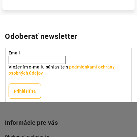
Odoberať newsletter
Email
Vložením e-mailu súhlasíte s
podmienkami ochrany
osobných údajov
Prihlásiť sa
Z
á
p
Informácie pre vás
ä
Obchodné podmienky