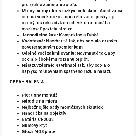
pre rýchle zameranie cieľa.
Matný čierny elox s nízkym odleskom:
Anodizácia
odolná voči korózii a opotrebovaniu poskytuje
matný povrch s nízkym odleskom a pomáha
maskovať pozíciu strelca.
Jednodielne šasi:
Kompaktné a ľahké.
Vodotesné:
Navrhnuté tak, aby odolalo drsným
poveternostným podmienkam.
Odolné voči zahmlievaniu
: Navrhnuté tak, aby
odolalo širokému rozsahu teplôt.
Nárazuvzdorné:
Navrhnuté tak, aby odolalo
najvyšším úrovniam spätného rázu a nárazu.
OBSAH BALENIA:
Picatinny montáž
Náradie na mieru
Najbežnejšie sady montážnych skrutiek
Handrička na objektív
Batéria CR2032
Gumový kryt
Glock MOS plate