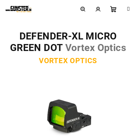
Prejsť
na
obsah
Nákupn
Hľadať
Prihlásenie
DEFENDER-XL MICRO
košík
GREEN DOT
Vortex Optics
VORTEX OPTICS