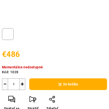
€486
Jednotková
Momentálne nedostupné
cena:
Kód:
1028
−
+
Do košíka
Opýtať sa
Strážiť
Zdieľať