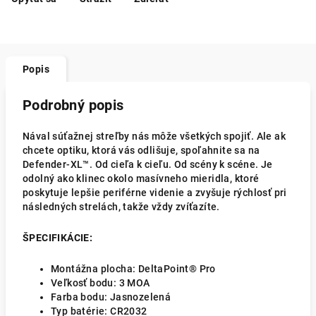
Popis
Podrobný popis
Nával súťažnej streľby nás môže všetkých spojiť. Ale ak
chcete optiku, ktorá vás odlišuje, spoľahnite sa na
Defender-XL™. Od cieľa k cieľu. Od scény k scéne. Je
odolný ako klinec okolo masívneho mieridla, ktoré
poskytuje lepšie periférne videnie a zvyšuje rýchlosť pri
následných strelách, takže vždy zvíťazíte.
ŠPECIFIKÁCIE:
Montážna plocha: DeltaPoint® Pro
Veľkosť bodu: 3 MOA
Farba bodu: Jasnozelená
Typ batérie: CR2032