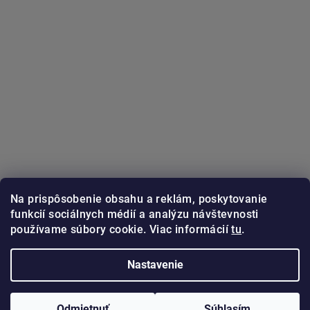
Na prispôsobenie obsahu a reklám, poskytovanie
funkcií sociálnych médií a analýzu návštevnosti
používame súbory cookie. Viac informácií
tu
.
Sledovať na Instagrame
Nastavenie
Copyright 2026
GUNSTER.sk
. Všetky práva vyhradené.
Odmietnuť
Súhlasím