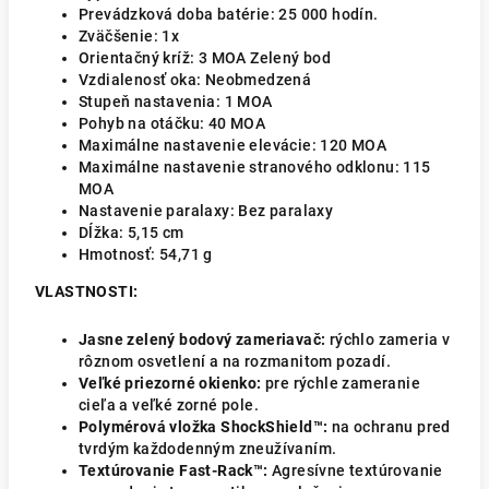
Prevádzková doba batérie: 25 000 hodín.
Zväčšenie: 1x
Orientačný kríž: 3 MOA Zelený bod
Vzdialenosť oka: Neobmedzená
Stupeň nastavenia: 1 MOA
Pohyb na otáčku: 40 MOA
Maximálne nastavenie elevácie: 120 MOA
Maximálne nastavenie stranového odklonu: 115
MOA
Nastavenie paralaxy: Bez paralaxy
Dĺžka:
5,15 cm
Hmotnosť:
54,71 g
VLASTNOSTI:
Jasne zelený bodový zameriavač:
rýchlo zameria v
rôznom osvetlení a na rozmanitom pozadí.
Veľké priezorné okienko:
pre rýchle zameranie
cieľa a veľké zorné pole.
Polymérová vložka ShockShield™:
na ochranu pred
tvrdým každodenným zneužívaním.
Textúrovanie Fast-Rack™:
Agresívne textúrovanie