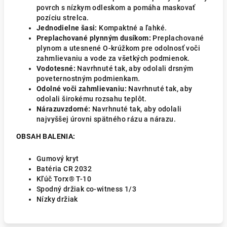
povrch s nízkym odleskom a pomáha maskovať
pozíciu strelca.
Jednodielne šasi:
Kompaktné a ľahké.
Preplachované plynným dusíkom:
Preplachované
plynom a utesnené O-krúžkom pre odolnosť voči
zahmlievaniu a vode za všetkých podmienok.
Vodotesné:
Navrhnuté tak, aby odolali drsným
poveternostným podmienkam.
Odolné voči zahmlievaniu:
Navrhnuté tak, aby
odolali širokému rozsahu teplôt.
Nárazuvzdorné:
Navrhnuté tak, aby odolali
najvyššej úrovni spätného rázu a nárazu.
OBSAH BALENIA:
Gumový kryt
Batéria CR 2032
Kľúč Torx® T-10
Spodný držiak co-witness 1/3
Nízky držiak