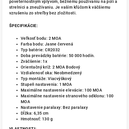
poveternostným vplyvom, bežnému používaniu na poli a
strelnici a zneužívaniu. Je vaším kľúčom k väčšiemu
vzrušeniu zo streľby bez zložitosti.
ŠPECIFIKÁCIE:
Veľkosť bodu: 2 MOA
Farba bodu: Jasne červená
Typ batérie: CR2032
Doba prevádzky batérie: 50 000 hodín.
Zväčšenie: 1x
Orientačný kríž: 2 MOA Bodový
Vzdialenosť oka: Neobmedzený
Typ montáže: Viacvýškový
Stupeň nastavenia: 1 MOA
Maximálne nastavenie elevácie: 100 MOA
Maximálne nastavenie stranového odklonu: 100
MOA
Nastavenie paralaxy: Bez paralaxy
Dĺžka:
6,35 cm
Hmotnosť:
130 g
VLASTNOSTI: