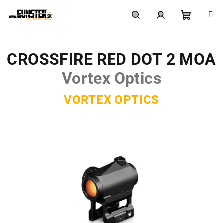
Prejsť
na
obsah
Nákupn
Hľadať
Prihlásenie
CROSSFIRE RED DOT 2 MOA
košík
Vortex Optics
VORTEX OPTICS