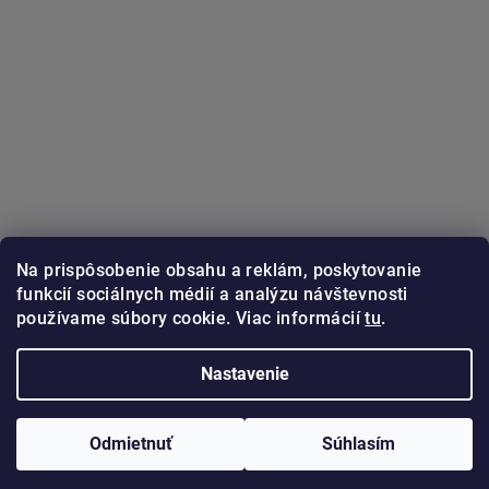
Na prispôsobenie obsahu a reklám, poskytovanie
funkcií sociálnych médií a analýzu návštevnosti
používame súbory cookie. Viac informácií
tu
.
Sledovať na Instagrame
Nastavenie
Copyright 2026
GUNSTER.sk
. Všetky práva vyhradené.
Odmietnuť
Súhlasím
Vytvoril Shoptet