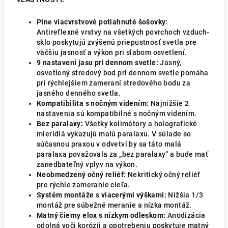
Plne viacvrstvové potiahnuté šošovky:
Antireflexné vrstvy na všetkých povrchoch vzduch-
sklo poskytujú zvýšenú priepustnosť svetla pre
väčšiu jasnosť a výkon pri slabom osvetlení.
9 nastavení jasu pri dennom svetle:
Jasný,
osvetlený stredový bod pri dennom svetle pomáha
pri rýchlejšiem zameraní stredového bodu za
jasného denného svetla.
Kompatibilita s nočným videním:
Najnižšie 2
nastavenia sú kompatibilné s nočným videním.
Bez paralaxy:
Všetky kolimátory a holografické
mieridlá vykazujú malú paralaxu. V súlade so
súčasnou praxou v odvetví by sa táto malá
paralaxa považovala za „bez paralaxy“ a bude mať
zanedbateľný vplyv na výkon.
Neobmedzený očný reliéf:
Nekritický očný reliéf
pre rýchle zameranie cieľa.
Systém montáže s viacerými výškami:
Nižšia 1/3
montáž pre súbežné meranie a nízka montáž.
Matný čierny elox s nízkym odleskom:
Anodizácia
odolná voči korózii a opotrebeniu poskytuje matný