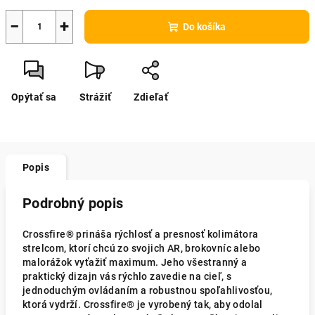
−
+
Do košíka
Opýtať sa
Strážiť
Zdieľať
Popis
Podrobný popis
Crossfire® prináša rýchlosť a presnosť kolimátora
strelcom, ktorí chcú zo svojich AR, brokovníc alebo
malorážok vyťažiť maximum. Jeho všestranný a
praktický dizajn vás rýchlo zavedie na cieľ, s
jednoduchým ovládaním a robustnou spoľahlivosťou,
ktorá vydrží. Crossfire® je vyrobený tak, aby odolal