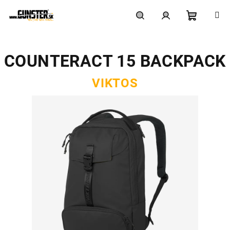
Prejsť
na
obsah
Nákupn
Hľadať
Prihlásenie
COUNTERACT 15 BACKPACK
košík
VIKTOS