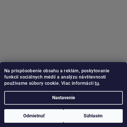
Na prispôsobenie obsahu a reklám, poskytovanie
funkcií sociálnych médií a analýzu návštevnosti
používame súbory cookie. Viac informácií
tu
.
Sledovať na Instagrame
Nastavenie
Copyright 2026
GUNSTER.sk
. Všetky práva vyhradené.
Odmietnuť
Súhlasím
Vytvoril Shoptet