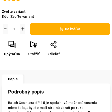
Jednotková
Zvoľte variant
cena:
Kód:
Zvoľte variant
−
+
Do košíka
Opýtať sa
Strážiť
Zdieľať
Popis
Podrobný popis
Batoh Counteract™ 15 je spoľahlivá možnosť nosenia
mimo tela, aby ste mali strelnú zbraň po ruke.