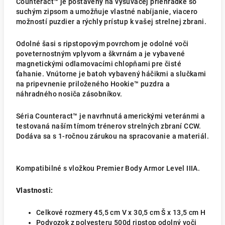
Counteract™ je postavený na vysúvacej priehradke so
suchým zipsom a umožňuje vlastné nabíjanie, viacero
možností puzdier a rýchly prístup k vašej strelnej zbrani.
Odolné šasi s ripstopovým povrchom je odolné voči
poveternostným vplyvom a škvrnám a je vybavené
magnetickými odlamovacími chlopňami pre čisté
ťahanie.
Vnútorne je batoh vybavený háčikmi a slučkami
na pripevnenie priloženého Hookie™ puzdra a
náhradného nosiča zásobníkov.
Séria Counteract™ je navrhnutá americkými veteránmi a
testovaná naším tímom trénerov strelných zbraní CCW.
Dodáva sa s 1-ročnou zárukou na spracovanie a materiál.
Kompatibilné s vložkou Premier Body Armor Level IIIA.
Vlastnosti:
Celkové rozmery 45,5 cm V x 30,5 cm Š x 13,5 cm H
Podvozok z polyesteru 500d ripstop odolný voči