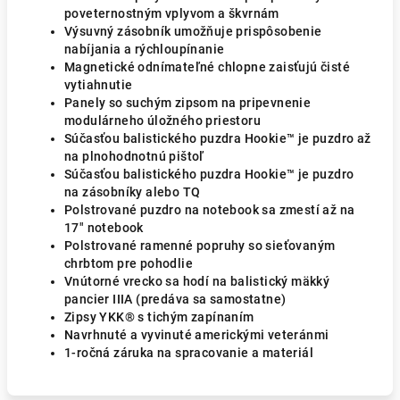
poveternostným vplyvom a škvrnám
Výsuvný zásobník umožňuje prispôsobenie
nabíjania a rýchloupínanie
Magnetické odnímateľné chlopne zaisťujú čisté
vytiahnutie
Panely so suchým zipsom na pripevnenie
modulárneho úložného priestoru
Súčasťou balistického puzdra Hookie™ je puzdro až
na plnohodnotnú pištoľ
Súčasťou balistického puzdra Hookie™ je puzdro
na zásobníky alebo TQ
Polstrované puzdro na notebook sa zmestí až na
17" notebook
Polstrované ramenné popruhy so sieťovaným
chrbtom pre pohodlie
Vnútorné vrecko sa hodí na balistický mäkký
pancier IIIA (predáva sa samostatne)
Zipsy YKK® s tichým zapínaním
Navrhnuté a vyvinuté americkými veteránmi
1-ročná záruka na spracovanie a materiál