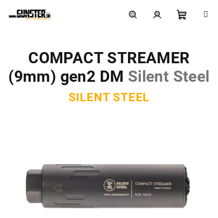
Prejsť
na
obsah
Nákupn
Hľadať
Prihlásenie
COMPACT STREAMER
košík
(9mm) gen2 DM
Silent Steel
SILENT STEEL