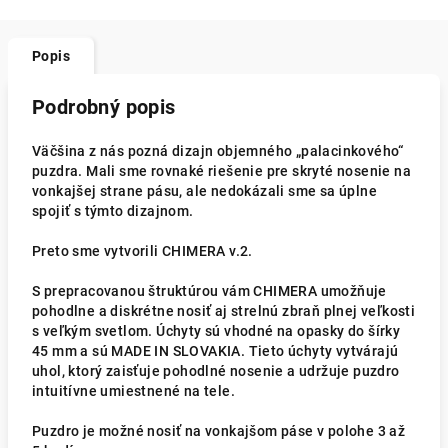
Popis
Podrobný popis
Väčšina z nás pozná dizajn objemného „palacinkového“
puzdra. Mali sme rovnaké riešenie pre skryté nosenie na
vonkajšej strane pásu, ale nedokázali sme sa úplne
spojiť s týmto dizajnom.
Preto sme vytvorili CHIMERA v.2.
S prepracovanou štruktúrou vám CHIMERA umožňuje
pohodlne a diskrétne nosiť aj strelnú zbraň plnej veľkosti
s veľkým svetlom. Úchyty sú vhodné na opasky do šírky
45 mm a sú MADE IN SLOVAKIA. Tieto úchyty vytvárajú
uhol, ktorý zaisťuje pohodlné nosenie a udržuje puzdro
intuitívne umiestnené na tele.
Puzdro je možné nosiť na vonkajšom páse v polohe 3 až