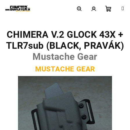
Prejsť
na
obsah
Nákupn
Hľadať
Prihlásenie
CHIMERA V.2 GLOCK 43X +
košík
TLR7sub (BLACK, PRAVÁK)
Mustache Gear
MUSTACHE GEAR