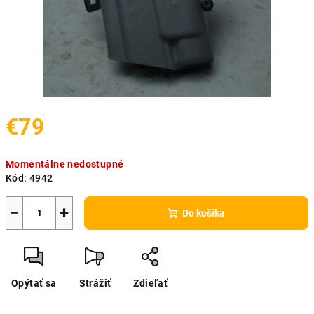
€79
Jednotková
Momentálne nedostupné
cena:
Kód:
4942
−
+
Do košíka
Opýtať sa
Strážiť
Zdieľať