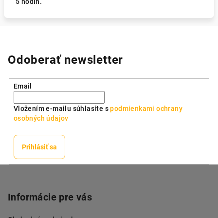
5 hodín.
Odoberať newsletter
Email
Vložením e-mailu súhlasíte s
podmienkami ochrany
osobných údajov
Prihlásiť sa
Z
á
p
Informácie pre vás
ä