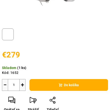
€279
Jednotková
Skladom
(
1 ks
)
cena:
Kód:
1652
−
+
Do košíka
Opýtať sa
Strážiť
Zdieľať