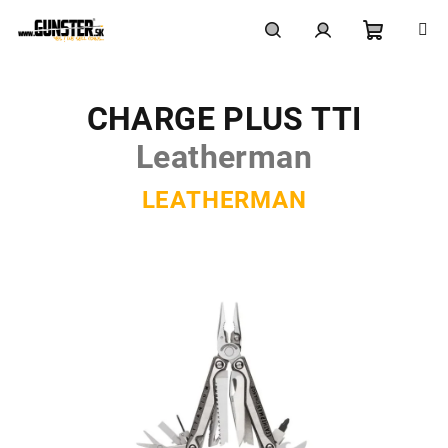
Prejsť
na
obsah
Nákupn
Hľadať
Prihlásenie
CHARGE PLUS TTI
košík
Leatherman
LEATHERMAN