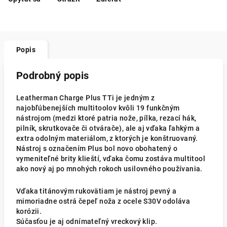
Popis
Podrobný popis
Leatherman Charge Plus TTi je jedným z
najobľúbenejších multitoolov kvôli 19 funkčným
nástrojom (medzi ktoré patria nože, pílka, rezací hák,
pilník, skrutkovače či otvárače), ale aj vďaka ľahkým a
extra odolným materiálom, z ktorých je konštruovaný.
Nástroj s označením Plus bol novo obohatený o
vymeniteľné brity klieští, vďaka čomu zostáva multitool
ako nový aj po mnohých rokoch usilovného používania.
Vďaka titánovým rukovätiam je nástroj pevný a
mimoriadne ostrá čepeľ noža z ocele S30V odoláva
korózii.
Súčasťou je aj odnímateľný vreckový klip.