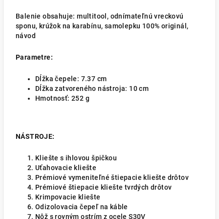
Balenie obsahuje: multitool, odnímateľnú vreckovú
sponu, krúžok na karabínu, samolepku 100% originál,
návod
Parametre:
Dĺžka čepele: 7.37 cm
Dĺžka zatvoreného nástroja: 10 cm
Hmotnosť: 252 g
NÁSTROJE:
Kliešte s ihlovou špičkou
Uťahovacie kliešte
Prémiové vymeniteľné štiepacie kliešte drôtov
Prémiové štiepacie kliešte tvrdých drôtov
Krimpovacie kliešte
Odizolovacia čepeľ na káble
Nôž s rovným ostrím z ocele S30V