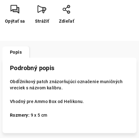
Opýtať sa
Strážiť
Zdieľať
Popis
Podrobný popis
Obdĺžnikový patch znázorňujúci označenie muničných
vreciek s názvom kalibru.
Vhodný pre Ammo Box
od Helikonu.
Rozmery:
9 x 5 cm