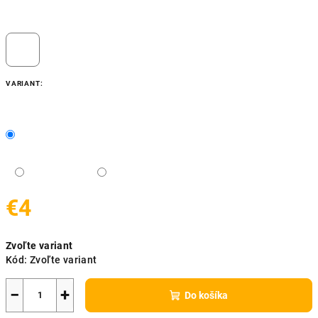
VARIANT:
€4
Jednotková
Zvoľte variant
cena:
Kód:
Zvoľte variant
−
+
Do košíka