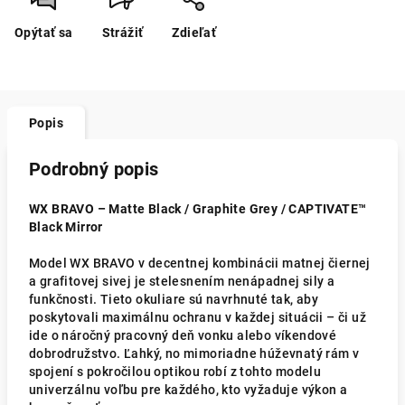
Opýtať sa
Strážiť
Zdieľať
Popis
Podrobný popis
WX BRAVO – Matte Black / Graphite Grey / CAPTIVATE™
Black Mirror
Model WX BRAVO v decentnej kombinácii matnej čiernej
a grafitovej sivej je stelesnením nenápadnej sily a
funkčnosti. Tieto okuliare sú navrhnuté tak, aby
poskytovali maximálnu ochranu v každej situácii – či už
ide o náročný pracovný deň vonku alebo víkendové
dobrodružstvo. Ľahký, no mimoriadne húževnatý rám v
spojení s pokročilou optikou robí z tohto modelu
univerzálnu voľbu pre každého, kto vyžaduje výkon a