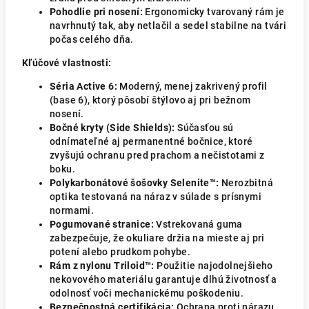
Pohodlie pri nosení:
Ergonomicky tvarovaný rám je
navrhnutý tak, aby netlačil a sedel stabilne na tvári
počas celého dňa.
Kľúčové vlastnosti:
Séria Active 6:
Moderný, menej zakrivený profil
(base 6), ktorý pôsobí štýlovo aj pri bežnom
nosení.
Bočné kryty (Side Shields):
Súčasťou sú
odnímateľné aj permanentné bočnice, ktoré
zvyšujú ochranu pred prachom a nečistotami z
boku.
Polykarbonátové šošovky Selenite™:
Nerozbitná
optika testovaná na náraz v súlade s prísnymi
normami.
Pogumované stranice:
Vstrekovaná guma
zabezpečuje, že okuliare držia na mieste aj pri
potení alebo prudkom pohybe.
Rám z nylonu Triloid™:
Použitie najodolnejšieho
nekovového materiálu garantuje dlhú životnosť a
odolnosť voči mechanickému poškodeniu.
Bezpečnostná certifikácia:
Ochrana proti nárazu