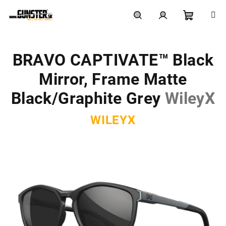
Prejsť
na
obsah
Nákupn
Hľadať
Prihlásenie
BRAVO CAPTIVATE™ Black
košík
Mirror, Frame Matte
Black/Graphite Grey
WileyX
WILEYX