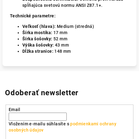
spĺňajúca svetovú normu ANSI Z87.1+.
Technické parametre:
Veľkosť (hlava):
Medium (stredná)
Šírka mostíka:
17 mm
Šírka šošovky:
52 mm
Výška šošovky:
43 mm
Dĺžka stranice:
148 mm
Odoberať newsletter
Email
Vložením e-mailu súhlasíte s
podmienkami ochrany
osobných údajov