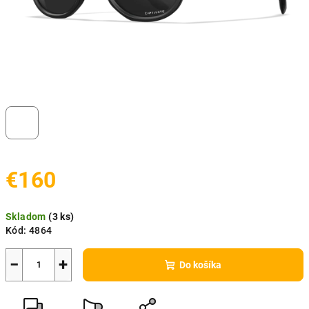
€160
Jednotková
Skladom
(
3 ks
)
cena:
Kód:
4864
−
+
Do košíka