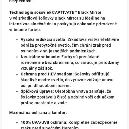
bezpečnosť.
Technológia šošoviek CAPTIVATE™ Black Mirror
Sivé zrkadlové šošovky Black Mirror sú ideálne na
intenzívne slnečné dni a poskytujú dokonale prirodzené
vnímanie farieb:
Vysoká redukcia svetla:
Zrkadlová vrstva efektívne
odráža prebytočné svetlo, čím chráni zrak pred
oslnením v najjasnejších podmienkach.
Neutrálne vnímanie:
Farby sú prenášané
rovnomerne bez skreslenia, čo zaručuje prirodzený
vizuálny zážitok.
Ochrana pred HEV svetlom:
Šošovky odfiltrujú
škodlivé modré svetlo, čo výrazne znižuje únavu
očí pri dlhodobom nosení.
Špičková úprava:
Oleofóbna vrstva zaisťuje, že
šošovky zostávajú čisté a odolné voči odtlačkom
prstov, mastnote a vode.
Maximálna ochrana a komfort
100% UVA/UVB ochrana:
Kompletné zabezpečenie
zraku pred slnečným žiarením.