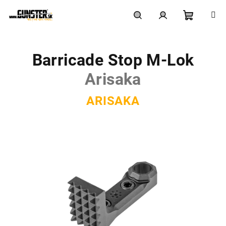
Prejsť
na
obsah
Nákupn
Hľadať
Prihlásenie
Barricade Stop M-Lok
košík
Arisaka
ARISAKA