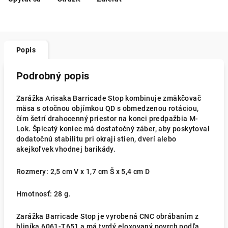
Popis
Podrobný popis
Zarážka Arisaka Barricade Stop kombinuje zmäkčovač
mäsa s otočnou objímkou QD s obmedzenou rotáciou,
čím šetrí drahocenný priestor na konci predpažbia M-
Lok. Špicatý koniec má dostatočný záber, aby poskytoval
dodatočnú stabilitu pri okraji stien, dverí alebo
akejkoľvek vhodnej barikády.
Rozmery: 2,5 cm V x 1,7 cm Š x 5,4 cm D
Hmotnosť: 28 g.
Zarážka Barricade Stop je vyrobená CNC obrábaním z
hliníka 6061-T651 a má tvrdý eloxovaný povrch podľa