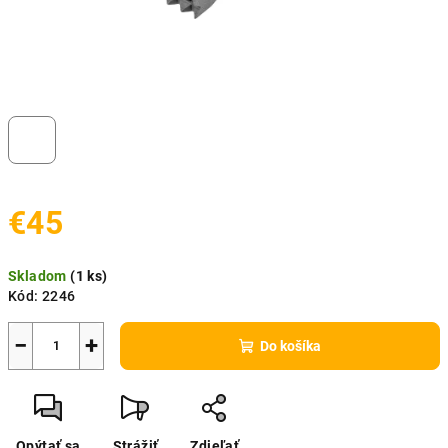
€45
Jednotková
Skladom
(
1 ks
)
cena:
Kód:
2246
−
+
Do košíka
Opýtať sa
Strážiť
Zdieľať