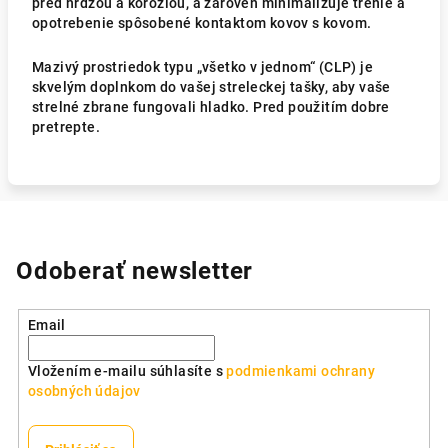
pred hrdzou a koróziou, a zároveň minimalizuje trenie a
opotrebenie spôsobené kontaktom kovov s kovom.
Mazivý prostriedok typu „všetko v jednom“ (CLP) je
skvelým doplnkom do vašej streleckej tašky, aby vaše
strelné zbrane fungovali hladko. Pred použitím dobre
pretrepte.
Odoberať newsletter
Email
Vložením e-mailu súhlasíte s
podmienkami ochrany
osobných údajov