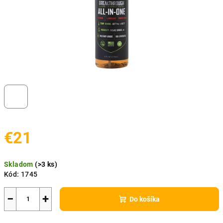
€21
Jednotková
Skladom
(
>3 ks
)
cena:
Kód:
1745
−
+
Do košíka