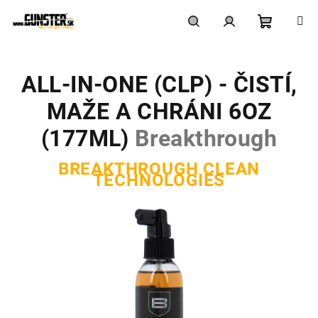
Prejsť
na
obsah
Nákupn
Hľadať
Prihlásenie
ALL-IN-ONE (CLP) - ČISTÍ,
košík
MAŽE A CHRÁNI 6OZ
(177ML)
Breakthrough
BREAKTHROUGH CLEAN
TECHNOLOGIES