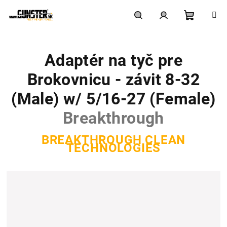
Prejsť
na
obsah
Nákupn
Hľadať
Prihlásenie
Adaptér na tyč pre
košík
Brokovnicu - závit 8-32
(Male) w/ 5/16-27 (Female)
Breakthrough
BREAKTHROUGH CLEAN
TECHNOLOGIES