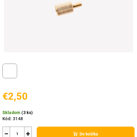
€2,50
Jednotková
Skladom
(
3 ks
)
cena:
Kód:
3148
−
+
Do košíka