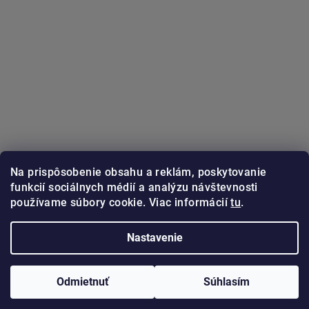
Na prispôsobenie obsahu a reklám, poskytovanie
funkcií sociálnych médií a analýzu návštevnosti
používame súbory cookie. Viac informácií
tu
.
Sledovať na Instagrame
Nastavenie
Copyright 2026
GUNSTER.sk
. Všetky práva vyhradené.
Odmietnuť
Súhlasím
Vytvoril Shoptet