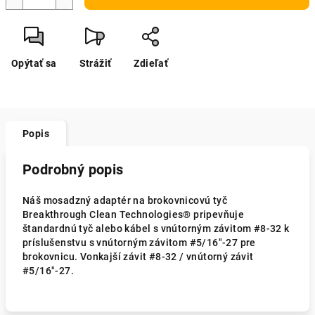
Opýtať sa
Strážiť
Zdieľať
Popis
Podrobný popis
Náš mosadzný adaptér na brokovnicovú tyč
Breakthrough Clean Technologies® pripevňuje
štandardnú tyč alebo kábel s vnútorným závitom #8-32 k
príslušenstvu s vnútorným závitom #5/16″-27 pre
brokovnicu. Vonkajší závit #8-32 / vnútorný závit
#5/16″-27.