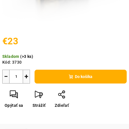
€23
Jednotková
Skladom
(
>3 ks
)
cena:
Kód:
3730
−
+
Do košíka
Opýtať sa
Strážiť
Zdieľať