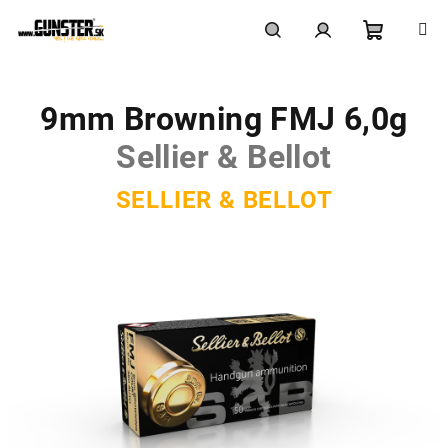
Prejsť
na
obsah
Nákupn
Hľadať
Prihlásenie
9mm Browning FMJ 6,0g
košík
Sellier & Bellot
SELLIER & BELLOT