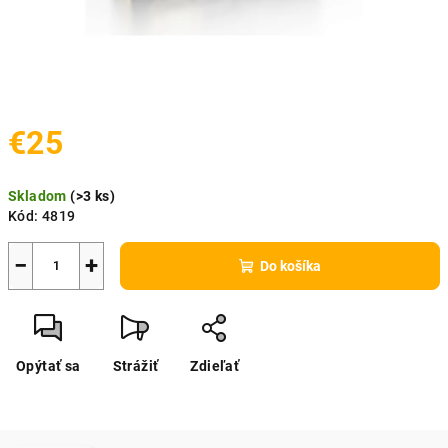
€25
Jednotková
Skladom
(
>3 ks
)
cena:
Kód:
4819
−
+
Do košíka
Opýtať sa
Strážiť
Zdieľať