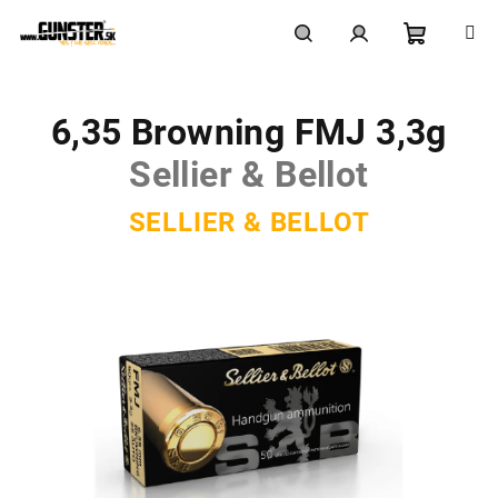
Prejsť
na
obsah
Nákupn
Hľadať
Prihlásenie
6,35 Browning FMJ 3,3g
košík
Sellier & Bellot
SELLIER & BELLOT