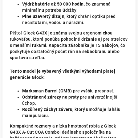
Výdrž batérie až 50 000 hodín
, čo znamená
minimálnu potrebu údržby.
Plne uzavretý dizajn
, ktorý chráni optiku pred
nečistotami, vodou a nárazmi.
Pištoľ Glock G43X je známa svojou ergonomickou
rukoväťou, ktorá ponúka pohodlné držanie aj pre strelcov
s menšími rukami. Kapacita zásobníka je
15 nábojov
, čo
poskytuje dostatočný počet rán na sebaobranu alebo
športovú streľbu.
Tento model je vybavený všetkými výhodami piatej
generácie Glock:
Marksman Barrel (GMB)
pre vyššiu presnosť.
Odstránené zárezy na prsty
pre univerzálnejší
úchop.
Rozšírený záchyt záveru
, ktorý umožňuje ľahšiu
manipuláciu.
Kompaktné rozmery a nízka hmotnosť robia z Glock
G43X A-Cut COA Combo ideálneho spoločníka na