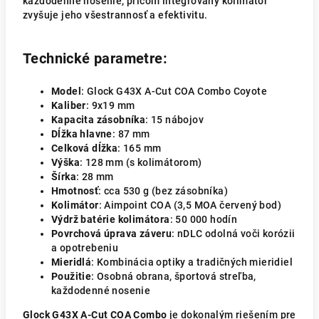
každodenné nosenie, pričom integrovaný kolimátor
zvyšuje jeho všestrannosť a efektivitu.
Technické parametre:
Model
: Glock G43X A-Cut COA Combo Coyote
Kaliber
: 9x19 mm
Kapacita zásobníka
: 15 nábojov
Dĺžka hlavne
: 87 mm
Celková dĺžka
: 165 mm
Výška
: 128 mm (s kolimátorom)
Šírka
: 28 mm
Hmotnosť
: cca 530 g (bez zásobníka)
Kolimátor
: Aimpoint COA (3,5 MOA červený bod)
Výdrž batérie kolimátora
: 50 000 hodín
Povrchová úprava záveru
: nDLC odolná voči korózii
a opotrebeniu
Mieridlá
: Kombinácia optiky a tradičných mieridiel
Použitie
: Osobná obrana, športová streľba,
každodenné nosenie
Glock G43X A-Cut COA Combo
je dokonalým riešením pre