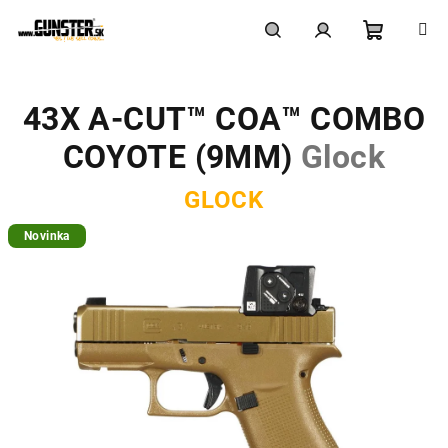
Prejsť
na
obsah
Nákupn
Hľadať
Prihlásenie
43X A-CUT™ COA™ COMBO
košík
COYOTE (9MM)
Glock
GLOCK
Novinka