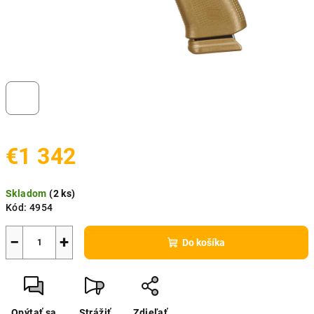
€1 342
Jednotková
Skladom
(
2 ks
)
cena:
Kód:
4954
−
+
Do košíka
Opýtať sa
Strážiť
Zdieľať