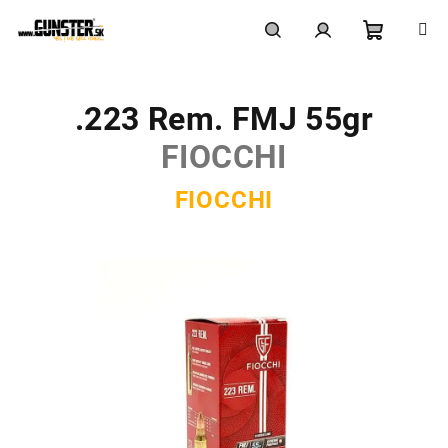
Prejsť
na
obsah
Nákupn
Hľadať
Prihlásenie
.223 Rem. FMJ 55gr
košík
FIOCCHI
FIOCCHI